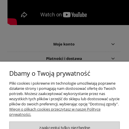
Moje konto
Płatności i dostawa
Dbamy o Twoją prywatność
Informacje
Pliki cookies i pokrewne im technologie umożliwiają poprawne
Pomoc
działanie strony i pomagają nam dostosować ofertę do Twoich
potrzeb. Możesz zaakceptować wykorzystanie przez nas
wszystkich tych plików i przejść do sklepu lub dostosować użycie
O nas
plików do swoich preferencji, wybierając opcję "Dostosuj zgody".
Więcej o plikach cookies przeczytasz w naszej Polityce
prywatności.
Inne
zaakceptuj tylko niezbędne