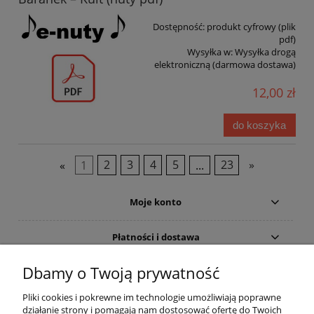
Dostępność:
produkt cyfrowy (plik
pdf)
Wysyłka w:
Wysyłka drogą
elektroniczną (darmowa dostawa)
12,00 zł
do koszyka
«
1
2
3
4
5
...
23
»
Moje konto
Płatności i dostawa
Dbamy o Twoją prywatność
Informacje
Pliki cookies i pokrewne im technologie umożliwiają poprawne
Pomoc
działanie strony i pomagają nam dostosować ofertę do Twoich