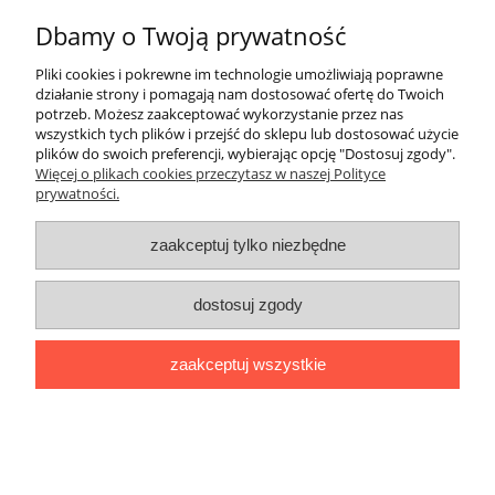
Dbamy o Twoją prywatność
Informacje
Pliki cookies i pokrewne im technologie umożliwiają poprawne
Pomoc
działanie strony i pomagają nam dostosować ofertę do Twoich
potrzeb. Możesz zaakceptować wykorzystanie przez nas
wszystkich tych plików i przejść do sklepu lub dostosować użycie
O nas
plików do swoich preferencji, wybierając opcję "Dostosuj zgody".
Więcej o plikach cookies przeczytasz w naszej Polityce
prywatności.
Inne
zaakceptuj tylko niezbędne
dostosuj zgody
zaakceptuj wszystkie
pokaż pełną wersję strony
Sklep internetowy Shoper.pl