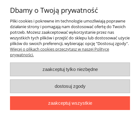
Dbamy o Twoją prywatność
Informacje
Pliki cookies i pokrewne im technologie umożliwiają poprawne
Pomoc
działanie strony i pomagają nam dostosować ofertę do Twoich
potrzeb. Możesz zaakceptować wykorzystanie przez nas
wszystkich tych plików i przejść do sklepu lub dostosować użycie
O nas
plików do swoich preferencji, wybierając opcję "Dostosuj zgody".
Więcej o plikach cookies przeczytasz w naszej Polityce
prywatności.
Inne
zaakceptuj tylko niezbędne
dostosuj zgody
zaakceptuj wszystkie
pokaż pełną wersję strony
Sklep internetowy Shoper.pl