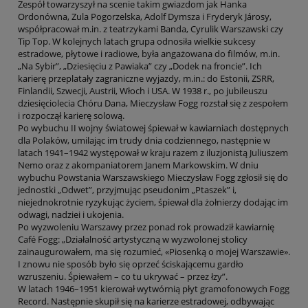
Zespół towarzyszył na scenie takim gwiazdom jak Hanka
Ordonówna, Zula Pogorzelska, Adolf Dymsza i Fryderyk Járosy,
współpracował m.in. z teatrzykami Banda, Cyrulik Warszawski czy
Tip Top. W kolejnych latach grupa odnosiła wielkie sukcesy
estradowe, płytowe i radiowe, była angażowana do filmów, m.in.
„Na Sybir”, „Dziesięciu z Pawiaka” czy „Dodek na froncie”. Ich
karierę przeplatały zagraniczne wyjazdy, m.in.: do Estonii, ZSRR,
Finlandii, Szwecji, Austrii, Włoch i USA. W 1938 r., po jubileuszu
dziesięciolecia Chóru Dana, Mieczysław Fogg rozstał się z zespołem
i rozpoczął karierę solową.
Po wybuchu II wojny światowej śpiewał w kawiarniach dostępnych
dla Polaków, umilając im trudy dnia codziennego, następnie w
latach 1941–1942 występował w kraju razem z iluzjonistą Juliuszem
Nemo oraz z akompaniatorem Janem Markowskim. W dniu
wybuchu Powstania Warszawskiego Mieczysław Fogg zgłosił się do
jednostki „Odwet”, przyjmując pseudonim „Ptaszek” i,
niejednokrotnie ryzykując życiem, śpiewał dla żołnierzy dodając im
odwagi, nadziei i ukojenia.
Po wyzwoleniu Warszawy przez ponad rok prowadził kawiarnię
Café Fogg: „Działalność artystyczną w wyzwolonej stolicy
zainaugurowałem, ma się rozumieć, «Piosenką o mojej Warszawie».
I znowu nie sposób było się oprzeć ściskającemu gardło
wzruszeniu. Śpiewałem – co tu ukrywać – przez łzy”.
W latach 1946–1951 kierował wytwórnią płyt gramofonowych Fogg
Record. Następnie skupił się na karierze estradowej, odbywając