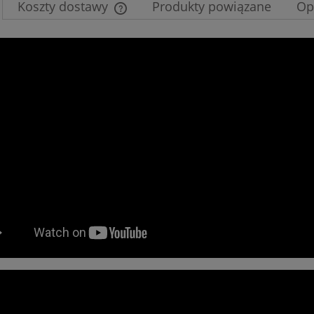
Koszty dostawy
Produkty powiązane
Op
Cena nie zawiera ewentualnych kosztów
płatności