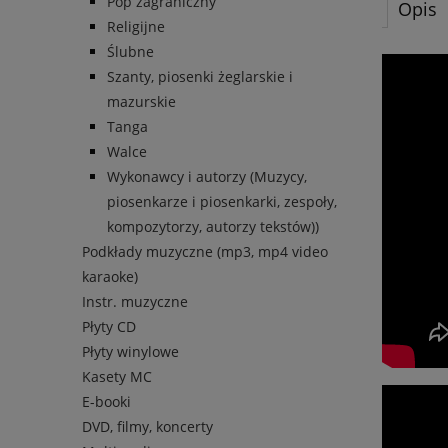
Pop zagraniczny
Opis
Religijne
Ślubne
Szanty, piosenki żeglarskie i
mazurskie
Tanga
Walce
Wykonawcy i autorzy (Muzycy,
piosenkarze i piosenkarki, zespoły,
kompozytorzy, autorzy tekstów))
Podkłady muzyczne (mp3, mp4 video
karaoke)
Instr. muzyczne
Płyty CD
Płyty winylowe
Kasety MC
E-booki
DVD, filmy, koncerty