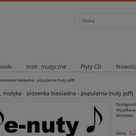
booki
Instr. muzyczne
Płyty CD
Nowośc
 piosenka biesiadna - popularna (nuty pdf)
a, motyka - piosenka biesiadna - popularna (nuty pdf)
Dostępnoś
Wysyłka w
Dostawa:
Cena nie zawiera ewent
6,
Cena:
płatności