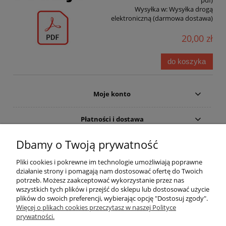
pdf)
Wysyłka w:
Wysyłka drogą
elektroniczną (darmowa dostawa)
20,00 zł
do koszyka
Moje konto
Płatności i dostawa
Dbamy o Twoją prywatność
Informacje
Pliki cookies i pokrewne im technologie umożliwiają poprawne
Pomoc
działanie strony i pomagają nam dostosować ofertę do Twoich
potrzeb. Możesz zaakceptować wykorzystanie przez nas
wszystkich tych plików i przejść do sklepu lub dostosować użycie
O nas
plików do swoich preferencji, wybierając opcję "Dostosuj zgody".
Więcej o plikach cookies przeczytasz w naszej Polityce
prywatności.
Inne