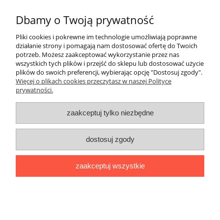
Dbamy o Twoją prywatność
Informacje
Pliki cookies i pokrewne im technologie umożliwiają poprawne
Pomoc
działanie strony i pomagają nam dostosować ofertę do Twoich
potrzeb. Możesz zaakceptować wykorzystanie przez nas
wszystkich tych plików i przejść do sklepu lub dostosować użycie
O nas
plików do swoich preferencji, wybierając opcję "Dostosuj zgody".
Więcej o plikach cookies przeczytasz w naszej Polityce
prywatności.
Inne
zaakceptuj tylko niezbędne
dostosuj zgody
zaakceptuj wszystkie
pokaż pełną wersję strony
Sklep internetowy Shoper.pl