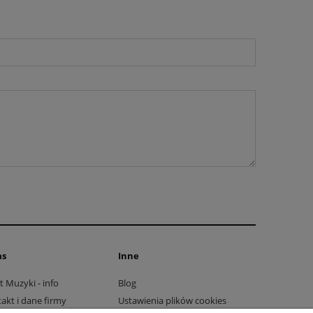
as
Inne
t Muzyki - info
Blog
akt i dane firmy
Ustawienia plików cookies