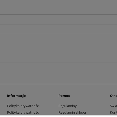
Informacje
Pomoc
O n
Polityka prywatności
Regulaminy
Świa
Polityka prywatności
Regulamin sklepu
Kont