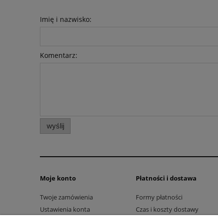
Imię i nazwisko:
Komentarz:
wyślij
Moje konto
Płatności i dostawa
Twoje zamówienia
Formy płatności
Ustawienia konta
Czas i koszty dostawy