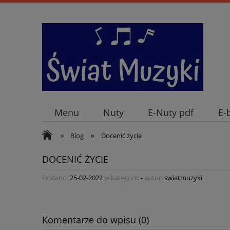
Menu
Nuty
E-Nuty pdf
E-
»
»
Blog
Docenić życie
DOCENIĆ ŻYCIE
Dodano:
25-02-2022
w kategorii:
-
autor:
swiatmuzyki
Komentarze do wpisu (0)